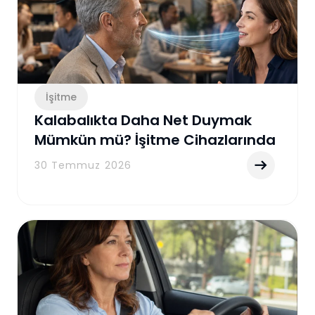
İşitme
Kalabalıkta Daha Net Duymak
Mümkün mü? İşitme Cihazlarında
Gürültü Azaltma Teknolojisi
30 Temmuz 2026
Rehberi