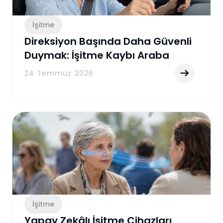
İşitme
Direksiyon Başında Daha Güvenli
Duymak: İşitme Kaybı Araba
Kullanırken Nelere Yol Açabilir?
24 Temmuz 2026
İşitme
Yapay Zekâlı İşitme Cihazları