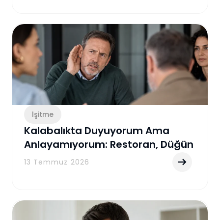
İşitme
Kalabalıkta Duyuyorum Ama
Anlayamıyorum: Restoran, Düğün
ve Toplantılarda İşitme
13 Temmuz 2026
Zorluğunun Gerçek Nedenleri