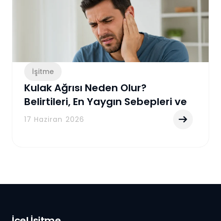
İşitme
Kulak Ağrısı Neden Olur?
Belirtileri, En Yaygın Sebepleri ve
Etkili Tedavi Yöntemleri
17 Haziran 2026
İçel İşitme