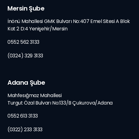
Mersin Şube
İnönü Mahallesi GMK Bulvarı No:407 Emel Sitesi A Blok
Kat 2 D:4 Yenişehir/Mersin
0552 562 3133
(0324) 329 3133
Adana Şube
Mahfesığmaz Mahallesi
Turgut Özal Bulvarı No:133/B
Çukurova/
Adana
0552 613 3133
(0322) 233 3133