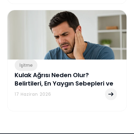
İşitme
Kulak Ağrısı Neden Olur?
Belirtileri, En Yaygın Sebepleri ve
Etkili Tedavi Yöntemleri
17 Haziran 2026