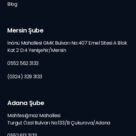
Blog
Mersin Şube
İnönü Mahallesi GMK Bulvarı No:407 Emel Sitesi A Blok
Kat 2 D:4 Yenişehir/Mersin
0552 562 3133
(0324) 329 3133
Adana Şube
Mahfesığmaz Mahallesi
Turgut Özal Bulvarı No:133/B
Çukurova/
Adana
0552 613 3133