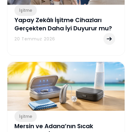
İşitme
Yapay Zekâlı İşitme Cihazları
Gerçekten Daha İyi Duyurur mu?
Yeni Nesil İşitme Teknolojilerini
20 Temmuz 2026
Anlama Rehberi
İşitme
Mersin ve Adana’nın Sıcak