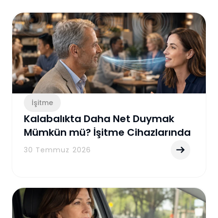
İşitme
Kalabalıkta Daha Net Duymak
Mümkün mü? İşitme Cihazlarında
Gürültü Azaltma Teknolojisi
30 Temmuz 2026
Rehberi