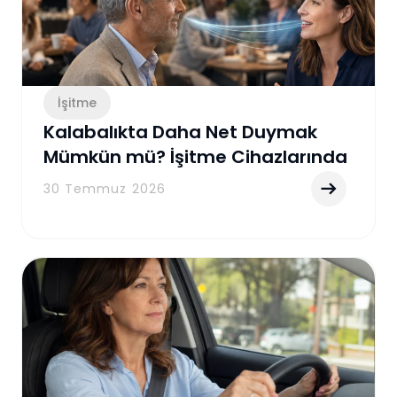
İşitme
Kalabalıkta Daha Net Duymak
Mümkün mü? İşitme Cihazlarında
Gürültü Azaltma Teknolojisi
30 Temmuz 2026
Rehberi