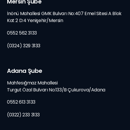
Mersin Şube
İnönü Mahallesi GMK Bulvarı No:407 Emel Sitesi A Blok
Kat 2 D:4 Yenişehir/Mersin
0552 562 3133
(0324) 329 3133
Adana Şube
Mahfesığmaz Mahallesi
Turgut Özal Bulvarı No:133/B
Çukurova/
Adana
0552 613 3133
(0322) 233 3133