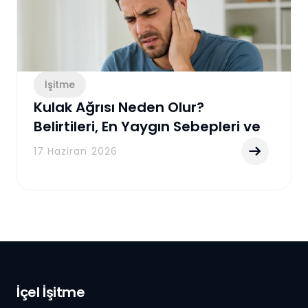
İşitme
Kulak Ağrısı Neden Olur?
Belirtileri, En Yaygın Sebepleri ve
Etkili Tedavi Yöntemleri
17 Haziran 2026
İçel İşitme