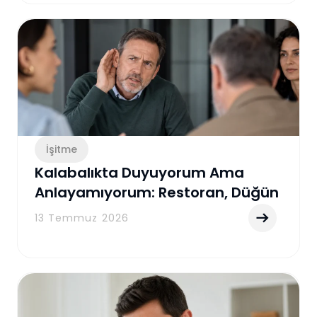
İşitme
Kalabalıkta Duyuyorum Ama
Anlayamıyorum: Restoran, Düğün
ve Toplantılarda İşitme
13 Temmuz 2026
Zorluğunun Gerçek Nedenleri