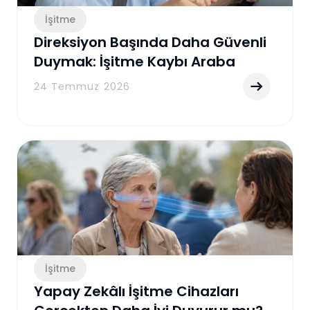
İşitme
Direksiyon Başında Daha Güvenli
Duymak: İşitme Kaybı Araba
Kullanırken Nelere Yol Açabilir?
24 Temmuz 2026
İşitme
Yapay Zekâlı İşitme Cihazları