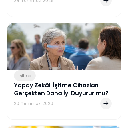
24 Temmuz 2026
İşitme
Yapay Zekâlı İşitme Cihazları
Gerçekten Daha İyi Duyurur mu?
Yeni Nesil İşitme Teknolojilerini
20 Temmuz 2026
Anlama Rehberi