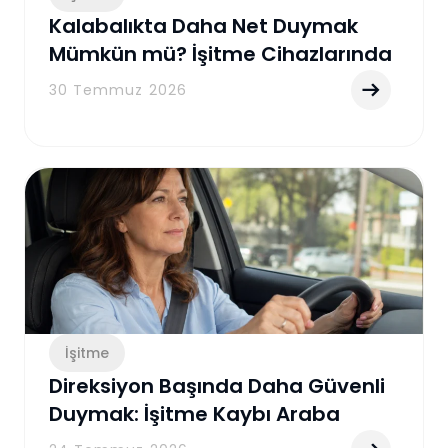
Kalabalıkta Daha Net Duymak
Mümkün mü? İşitme Cihazlarında
Gürültü Azaltma Teknolojisi
30 Temmuz 2026
Rehberi
İşitme
Direksiyon Başında Daha Güvenli
Duymak: İşitme Kaybı Araba
Kullanırken Nelere Yol Açabilir?