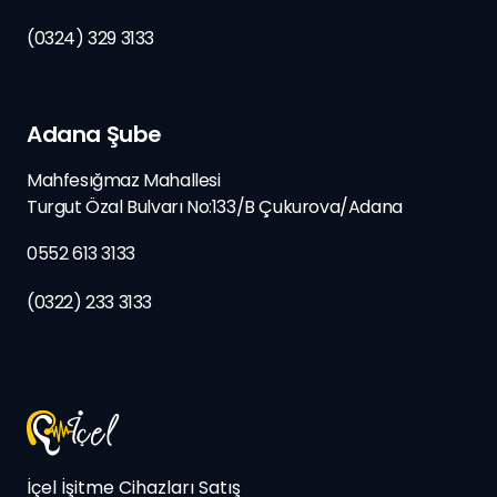
(0324) 329 3133
Adana Şube
Mahfesığmaz Mahallesi
Turgut Özal Bulvarı No:133/B
Çukurova/
Adana
0552 613 3133
(0322) 233 3133
İçel İşitme Cihazları Satış