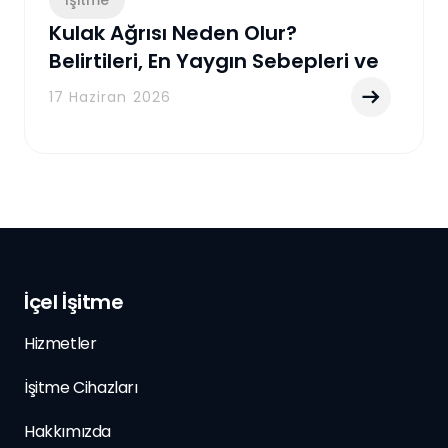
İşitme
Kulak Ağrısı Neden Olur?
Belirtileri, En Yaygın Sebepleri ve
Etkili Tedavi Yöntemleri
17 Haziran 2026
İçel İşitme
Hizmetler
İşitme Cihazları
Hakkımızda