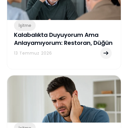
İşitme
Kalabalıkta Duyuyorum Ama
Anlayamıyorum: Restoran, Düğün
ve Toplantılarda İşitme
13 Temmuz 2026
Zorluğunun Gerçek Nedenleri