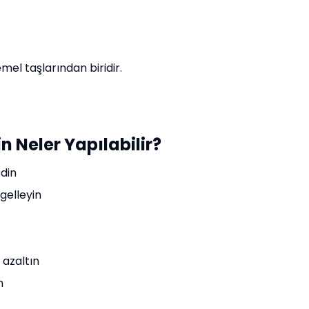
mel taşlarından biridir.
n Neler Yapılabilir?
edin
gelleyin
 azaltın
n