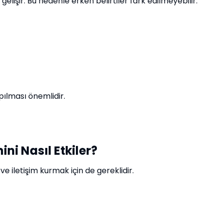
gelişir. Bu nedenle erken belirtiler fark edilmeyebilir.
pılması önemlidir.
ni Nasıl Etkiler?
e iletişim kurmak için de gereklidir.