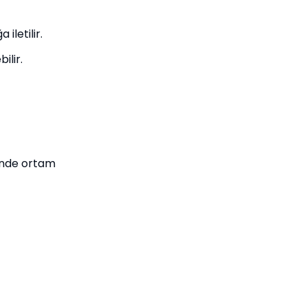
iletilir.
ilir.
ğinde ortam