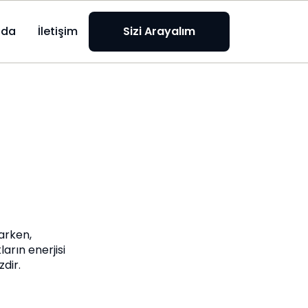
zda
İletişim
Sizi Arayalım
arken,
arın enerjisi
dir.