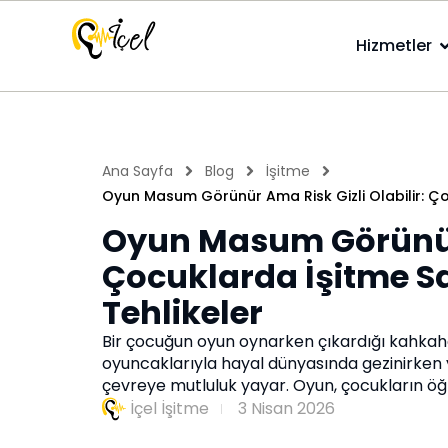
Hizmetler
Ana Sayfa
Blog
İşitme
Oyun Masum Görünür Ama Risk Gizli Olabilir: Çoc
Oyun Masum Görünür A
Çocuklarda İşitme Sa
Tehlikeler
Bir çocuğun oyun oynarken çıkardığı kahkahal
oyuncaklarıyla hayal dünyasında gezinirken ya
çevreye mutluluk yayar. Oyun, çocukların öğr
İçel İşitme
3 Nisan 2026