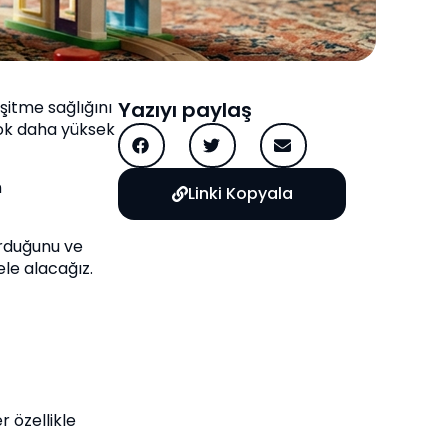
şitme sağlığını
Yazıyı paylaş
çok daha yüksek
n
Linki Kopyala
urduğunu ve
ele alacağız.
r özellikle