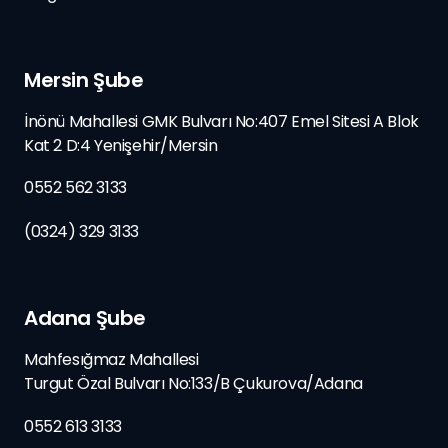
Mersin Şube
İnönü Mahallesi GMK Bulvarı No:407 Emel Sitesi A Blok
Kat 2 D:4 Yenişehir/Mersin
0552 562 3133
(0324) 329 3133
Adana Şube
Mahfesığmaz Mahallesi
Turgut Özal Bulvarı No:133/B
Çukurova/
Adana
0552 613 3133