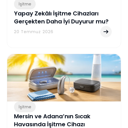
İşitme
Yapay Zekâlı İşitme Cihazları
Gerçekten Daha İyi Duyurur mu?
Yeni Nesil İşitme Teknolojilerini
20 Temmuz 2026
Anlama Rehberi
İşitme
Mersin ve Adana’nın Sıcak
Havasında İşitme Cihazı