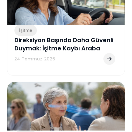
İşitme
Direksiyon Başında Daha Güvenli
Duymak: İşitme Kaybı Araba
Kullanırken Nelere Yol Açabilir?
24 Temmuz 2026