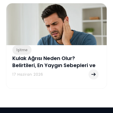
İşitme
Kulak Ağrısı Neden Olur?
Belirtileri, En Yaygın Sebepleri ve
Etkili Tedavi Yöntemleri
17 Haziran 2026