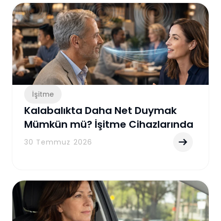
İşitme
Kalabalıkta Daha Net Duymak
Mümkün mü? İşitme Cihazlarında
Gürültü Azaltma Teknolojisi
30 Temmuz 2026
Rehberi